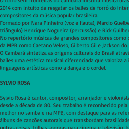
O forró sem fronteiras do Cambará mistura música brasi
2014 com intuito de resgatar os bailes de forró do int
compositores da música popular brasileira.
Formado por Nara Pinheiro (voz e flauta), Marcio Guelbe
triângulo) Henrique Nogueira (percussão) e Rick Guilh
No repertório músicas de grandes compositores como o
da MPB como Caetano Veloso, Gilberto Gil e Jackson do
O Cambará sintetiza as origens culturais do Brasil atr
bailes uma estética musical diferenciada que valoriza a 
linguagens artísticas como a dança e o cordel.
SYLVIO ROSA
Sylvio Rosa é cantor, compositor, arranjador e violonis
desde a década de 80. Seu trabalho é reconhecido pela 
melhor no samba e na MPB, com destaque para as referê
álbuns de canções autorais que transbordam brasilidade 
outras coisas, trilhas sonoras para cinema e televisão